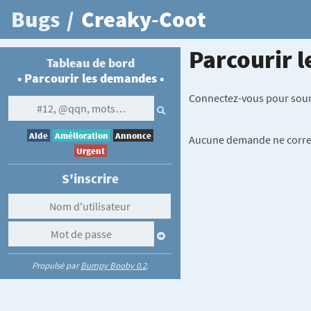
Bugs
/
Creaky-Coot
Parcourir 
Tableau de bord
Parcourir les demandes
Connectez-vous pour soumet
Aide
Amélioration
Annonce
Aucune demande ne corres
Urgent
S'inscrire
Propulsé par
Bumpy Booby 0.2
.