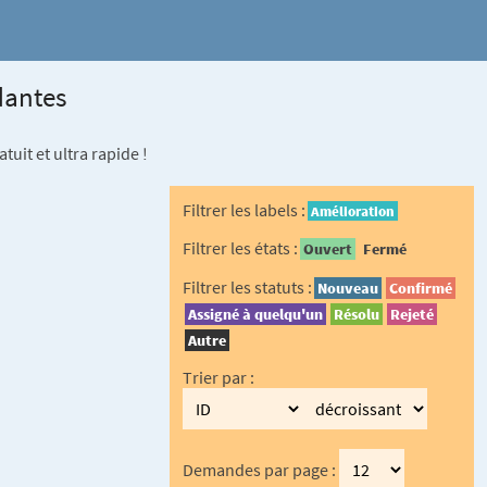
dantes
uit et ultra rapide !
Filtrer les labels :
Amélioration
Filtrer les états :
Ouvert
Fermé
Filtrer les statuts :
Nouveau
Confirmé
Assigné à quelqu'un
Résolu
Rejeté
Autre
Trier par :
Demandes par page :