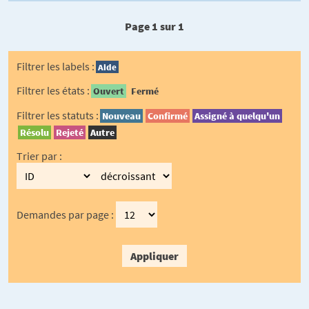
Page 1 sur 1
Filtrer les labels :
Aide
Filtrer les états :
Ouvert
Fermé
Filtrer les statuts :
Nouveau
Confirmé
Assigné à quelqu'un
Résolu
Rejeté
Autre
Trier par :
Demandes par page :
Appliquer