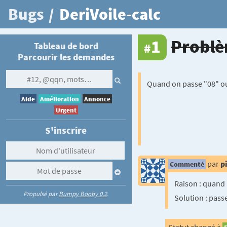
Bugs
/
DeriVoile-calc
1
Problè
Tableau de bord
#
Parcourir les demandes
Quand on passe "08" o
Aide
Amélioration
Annonce
Urgent
S'inscrire
par
p
Commenté
Raison : quand
Propulsé par
Bumpy Booby 0.2
.
Solution : pass