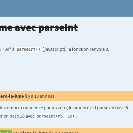
me avec parseInt
u "09" à
(javascript), la fonction renvoie 0.
parseInt()
iero-la-lune
il y a 13 années.
 le nombre commence par un zéro, le nombre est parsé en base 8.
er en base 10 avec
.
parseInt(nb, 10)