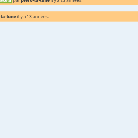
par
piero-la-lune
il y a 13 années.
Résolu
-la-lune
il y a 13 années.